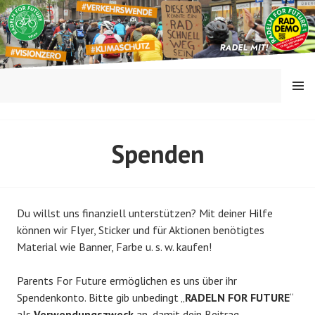
Springe
zum
Inhalt
MENÜ
RADELN FOR FUTURE
Spenden
Du willst uns finanziell unterstützen? Mit deiner Hilfe
können wir Flyer, Sticker und für Aktionen benötigtes
Material wie Banner, Farbe u. s. w. kaufen!
Parents For Future ermöglichen es uns über ihr
Spendenkonto. Bitte gib unbedingt „
RADELN FOR FUTURE
“
als
Verwendungszweck
an, damit dein Beitrag