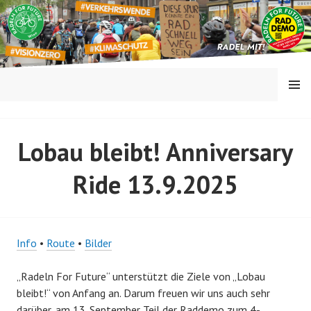
Springe
zum
Inhalt
MENÜ
RADELN FOR FUTURE
Lobau bleibt! Anniversary
Ride 13.9.2025
Info
•
Route
•
Bilder
„Radeln For Future“ unterstützt die Ziele von „Lobau
bleibt!“ von Anfang an. Darum freuen wir uns auch sehr
darüber, am 13. September Teil der Raddemo zum 4-