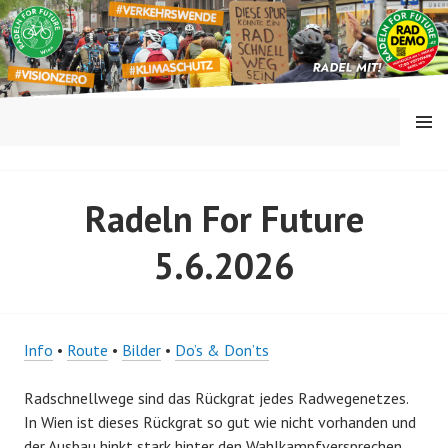
Springe
zum
Inhalt
MENÜ
RADELN FOR FUTURE
Radeln For Future
5.6.2026
Info
•
Route
•
Bilder
•
Do’s & Don’ts
Radschnellwege sind das Rückgrat jedes Radwegenetzes.
In Wien ist dieses Rückgrat so gut wie nicht vorhanden und
der Ausbau hinkt stark hinter den Wahlkampfversprechen